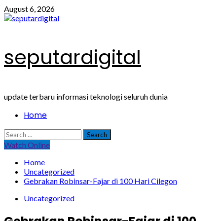
Skip
August 6, 2026
to
content
seputardigital
update terbaru informasi teknologi seluruh dunia
Primary
Home
Menu
Search
for:
Watch Online
Home
Uncategorized
Gebrakan Robinsar-Fajar di 100 Hari Cilegon
Uncategorized