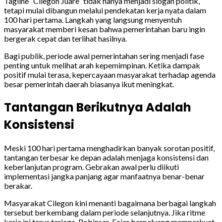
Tagline “Cilegon Juare” tidak hanya menjadi slogan politik,
tetapi mulai dibangun melalui pendekatan kerja nyata dalam
100 hari pertama. Langkah yang langsung menyentuh
masyarakat memberi kesan bahwa pemerintahan baru ingin
bergerak cepat dan terlihat hasilnya.
Bagi publik, periode awal pemerintahan sering menjadi fase
penting untuk melihat arah kepemimpinan. Ketika dampak
positif mulai terasa, kepercayaan masyarakat terhadap agenda
besar pemerintah daerah biasanya ikut meningkat.
Tantangan Berikutnya Adalah
Konsistensi
Meski 100 hari pertama menghadirkan banyak sorotan positif,
tantangan terbesar ke depan adalah menjaga konsistensi dan
keberlanjutan program. Gebrakan awal perlu diikuti
implementasi jangka panjang agar manfaatnya benar-benar
berakar.
Masyarakat Cilegon kini menanti bagaimana berbagai langkah
tersebut berkembang dalam periode selanjutnya. Jika ritme
kerja ini terus terjaga, Robinsar-Fajar berpeluang memperkuat