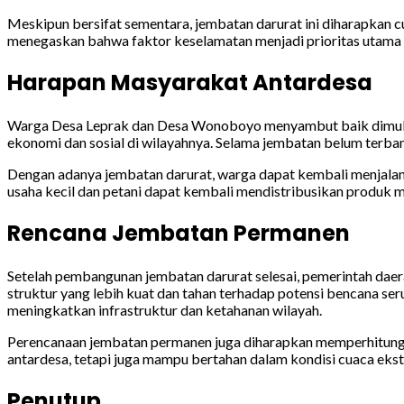
Meskipun bersifat sementara, jembatan darurat ini diharapkan
menegaskan bahwa faktor keselamatan menjadi prioritas utam
Harapan Masyarakat Antardesa
Warga Desa Leprak dan Desa Wonoboyo menyambut baik dimula
ekonomi dan sosial di wilayahnya. Selama jembatan belum terban
Dengan adanya jembatan darurat, warga dapat kembali menjalank
usaha kecil dan petani dapat kembali mendistribusikan produk m
Rencana Jembatan Permanen
Setelah pembangunan jembatan darurat selesai, pemerintah dae
struktur yang lebih kuat dan tahan terhadap potensi bencana s
meningkatkan infrastruktur dan ketahanan wilayah.
Perencanaan jembatan permanen juga diharapkan memperhitungk
antardesa, tetapi juga mampu bertahan dalam kondisi cuaca eks
Penutup