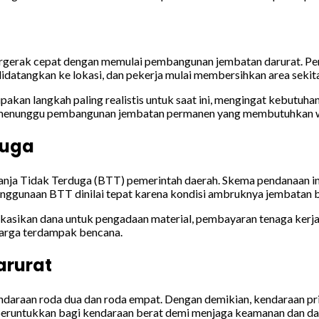
rak cepat dengan memulai pembangunan jembatan darurat. Pemba
didatangkan ke lokasi, dan pekerja mulai membersihkan area sekit
kan langkah paling realistis untuk saat ini, mengingat kebutuh
us menunggu pembangunan jembatan permanen yang membutuhkan w
duga
lanja Tidak Terduga (BTT) pemerintah daerah. Skema pendanaan i
enggunaan BTT dinilai tepat karena kondisi ambruknya jembatan
kasikan dana untuk pengadaan material, pembayaran tenaga kerja,
arga terdampak bencana.
arurat
ndaraan roda dua dan roda empat. Dengan demikian, kendaraan pri
peruntukkan bagi kendaraan berat demi menjaga keamanan dan day