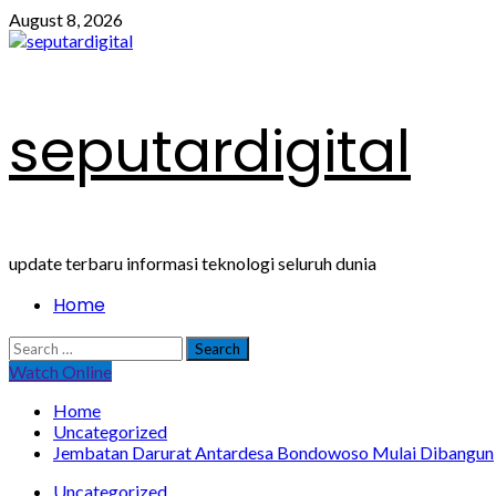
Skip
August 8, 2026
to
content
seputardigital
update terbaru informasi teknologi seluruh dunia
Primary
Home
Menu
Search
for:
Watch Online
Home
Uncategorized
Jembatan Darurat Antardesa Bondowoso Mulai Dibangun
Uncategorized