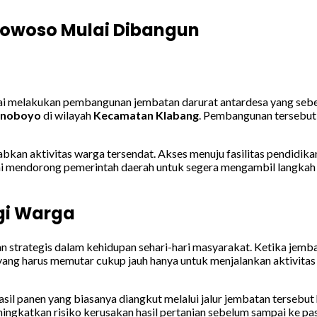
owoso Mulai Dibangun
i melakukan pembangunan jembatan darurat antardesa yang sebelu
noboyo
di wilayah
Kecamatan Klabang
. Pembangunan tersebut
 aktivitas warga tersendat. Akses menuju fasilitas pendidikan, l
i ini mendorong pemerintah daerah untuk segera mengambil langka
i Warga
strategis dalam kehidupan sehari-hari masyarakat. Ketika jembat
yang harus memutar cukup jauh hanya untuk menjalankan aktivitas r
asil panen yang biasanya diangkut melalui jalur jembatan tersebut
ningkatkan risiko kerusakan hasil pertanian sebelum sampai ke pas