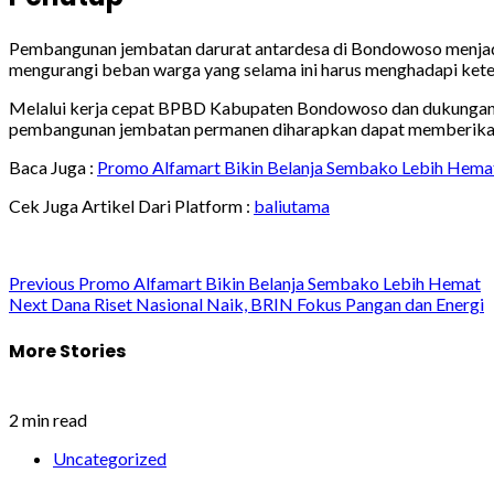
Pembangunan jembatan darurat antardesa di Bondowoso menjadi 
mengurangi beban warga yang selama ini harus menghadapi kete
Melalui kerja cepat BPBD Kabupaten Bondowoso dan dukungan an
pembangunan jembatan permanen diharapkan dapat memberikan s
Baca Juga :
Promo Alfamart Bikin Belanja Sembako Lebih Hema
Cek Juga Artikel Dari Platform :
baliutama
Post
Previous
Promo Alfamart Bikin Belanja Sembako Lebih Hemat
Next
Dana Riset Nasional Naik, BRIN Fokus Pangan dan Energi
navigation
More Stories
2 min read
Uncategorized