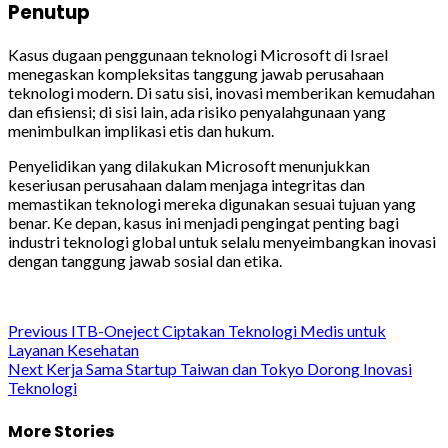
Penutup
Kasus dugaan penggunaan teknologi Microsoft di Israel
menegaskan kompleksitas tanggung jawab perusahaan
teknologi modern. Di satu sisi, inovasi memberikan kemudahan
dan efisiensi; di sisi lain, ada risiko penyalahgunaan yang
menimbulkan implikasi etis dan hukum.
Penyelidikan yang dilakukan Microsoft menunjukkan
keseriusan perusahaan dalam menjaga integritas dan
memastikan teknologi mereka digunakan sesuai tujuan yang
benar. Ke depan, kasus ini menjadi pengingat penting bagi
industri teknologi global untuk selalu menyeimbangkan inovasi
dengan tanggung jawab sosial dan etika.
Post
Previous
ITB-Oneject Ciptakan Teknologi Medis untuk
Layanan Kesehatan
navigation
Next
Kerja Sama Startup Taiwan dan Tokyo Dorong Inovasi
Teknologi
More Stories