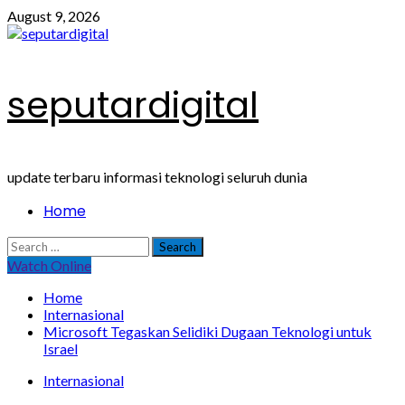
Skip
August 9, 2026
to
content
seputardigital
update terbaru informasi teknologi seluruh dunia
Primary
Home
Menu
Search
for:
Watch Online
Home
Internasional
Microsoft Tegaskan Selidiki Dugaan Teknologi untuk
Israel
Internasional