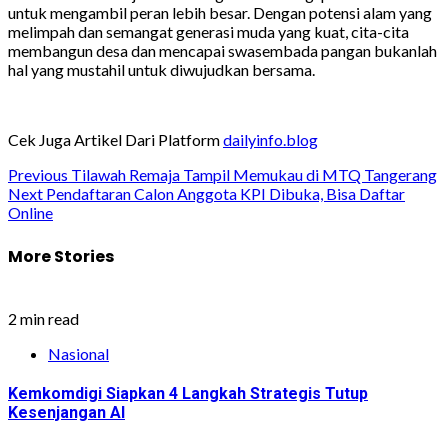
untuk mengambil peran lebih besar. Dengan potensi alam yang
melimpah dan semangat generasi muda yang kuat, cita-cita
membangun desa dan mencapai swasembada pangan bukanlah
hal yang mustahil untuk diwujudkan bersama.
Cek Juga Artikel Dari Platform
dailyinfo.blog
Post
Previous
Tilawah Remaja Tampil Memukau di MTQ Tangerang
Next
Pendaftaran Calon Anggota KPI Dibuka, Bisa Daftar
navigation
Online
More Stories
2 min read
Nasional
Kemkomdigi Siapkan 4 Langkah Strategis Tutup
Kesenjangan AI