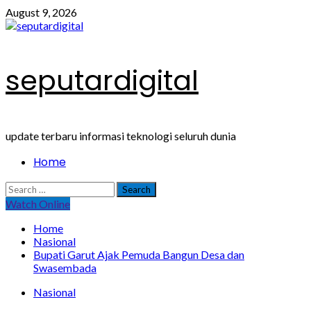
Skip
August 9, 2026
to
content
seputardigital
update terbaru informasi teknologi seluruh dunia
Primary
Home
Menu
Search
for:
Watch Online
Home
Nasional
Bupati Garut Ajak Pemuda Bangun Desa dan
Swasembada
Nasional