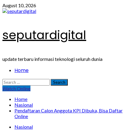
Skip
August 10, 2026
to
content
seputardigital
update terbaru informasi teknologi seluruh dunia
Primary
Home
Menu
Search
for:
Watch Online
Home
Nasional
Pendaftaran Calon Anggota KPI Dibuka, Bisa Daftar
Online
Nasional