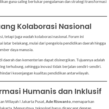
idikan guna saling bertukar pengalaman dan strategi transformasi
ang Kolaborasi Nasional
, tetapi juga wadah kolaborasi nasional. Forum ini
atar belakang, mulai dari pengelola pendidikan daerah hingga
umber daya manusia.
 di daerah dan kementerian dapat disinergikan. Tujuannya adalah
g terhubung, sehingga inovasi tidak berjalan sendiri-sendiri.
ghindari kesenjangan kualitas pendidikan antarwilayah.
rmasi Humanis dan Inklusif
an Wilayah I Jakarta Pusat,
Ade Riswanto
, memaparkan
 Jakarta. Menurutnya, teknologi harus dirancang dengan