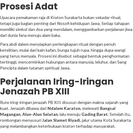
Prosesi Adat
Upacara pemakaman raja di Kraton Surakarta bukan sekadar ritual,
tetapi juga bagian penting dari filosofi kehidupan Jawa. Setiap tahapan
memiliki simbol dan doa yang mendalam, menggambarkan perjalanan jiwa
dari dunia fana menuju alam baka.
Para abdi dalem menyiapkan perlengkapan ritual dengan penuh
ketelitian, mulai dari kain kafan, bunga tujuh rupa, hingga dupa wangi
yang terus menyala. Prosesi ini disebut sebagai bentuk penghormatan
tertinggi, mencerminkan hubungan antara manusia, leluhur, dan Sang
Pencipta dalam tatanan spiritual Jawa.
Perjalanan Iring-Iringan
Jenazah PB XIII
Rute iring-iringan jenazah PB XIII disusun dengan makna sejarah yang
kuat. Jenazah dibawa dari
Ndalem Karaton
, melewati
Bangsal
Magangan
,
Alun-Alun Selatan
, lalu menuju
Gading Barat
. Setelah itu,
rombongan menyusuri
Jalan Slamet Riyadi
, jalur utama Kota Surakarta
yang melambangkan keterbukaan kraton terhadap masyarakat.