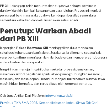
PB XIII dianggap telah menuntaskan tugasnya sebagai pemimpin
duniawi dan kini kembali ke pangkuan para leluhur. Proses ini menjadi
pengingat bagi masyarakat bahwa kehidupan bersifat sementara,
sementara kebajikan dan ketulusan akan selalu abadi.
Penutup: Warisan Abadi
dari PB XIII
Kepergian
Pakoe Boewono XIII
meninggalkan duka mendalam
sekaligus kebanggaan bagi rakyat Surakarta. Ia dikenang sebagai raja
yang berkomitmen menjaga nilai-nilai budaya dan mempererat hubungan
antara kraton dan masyarakat.
Iring-iringan menuju Imogiri bukan sekadar prosesi pemakaman,
melainkan simbol perjalanan spiritual yang menghubungkan masa lalu,
masa kini, dan masa depan. Tradisi ini menjadi bukti bahwa budaya Jawa
masih hidup, bernafas, dan terus dijaga oleh generasi penerus.
Cek Juga Artikel Dari Platform
infowarkop.web.id
Post
Previous
TKA SMA 2025, Kemendikdasmen Imbau Siswa Tak Cari