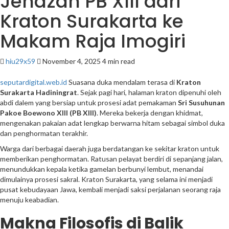
Jenazah PB XIII dari
Kraton Surakarta ke
Makam Raja Imogiri
hiu29x59
November 4, 2025
4 min read
seputardigital.web.id
Suasana duka mendalam terasa di
Kraton
Surakarta Hadiningrat
. Sejak pagi hari, halaman kraton dipenuhi oleh
abdi dalem yang bersiap untuk prosesi adat pemakaman
Sri Susuhunan
Pakoe Boewono XIII (PB XIII)
. Mereka bekerja dengan khidmat,
mengenakan pakaian adat lengkap berwarna hitam sebagai simbol duka
dan penghormatan terakhir.
Warga dari berbagai daerah juga berdatangan ke sekitar kraton untuk
memberikan penghormatan. Ratusan pelayat berdiri di sepanjang jalan,
menundukkan kepala ketika gamelan berbunyi lembut, menandai
dimulainya prosesi sakral. Kraton Surakarta, yang selama ini menjadi
pusat kebudayaan Jawa, kembali menjadi saksi perjalanan seorang raja
menuju keabadian.
Makna Filosofis di Balik