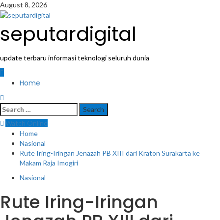
Skip
August 8, 2026
to
content
seputardigital
update terbaru informasi teknologi seluruh dunia
Primary
Home
Menu
Search
for:
Watch Online
Home
Nasional
Rute Iring-Iringan Jenazah PB XIII dari Kraton Surakarta ke
Makam Raja Imogiri
Nasional
Rute Iring-Iringan